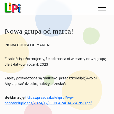
Przedszkole LiPi
Otwórz
menu
Nowa grupa od marca!
NOWA GRUPA OD MARCA!
Z radością informujemy, że od marca otwieramy nową grupę
dla 3-latków, rocznik 2023
Zapisy prowadzone są mailowo: przedszkolelipi@wp.pl
Aby zapisać dziecko, należy przesłać:
deklarację
https://przedszkolelipi.pl/wp-
content/uploads/2024/12/DEKLARACJA-ZAPISU.pdf