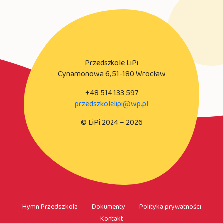
Przedszkole LiPi
Cynamonowa 6, 51-180 Wrocław
+48 514 133 597
przedszkolelipi@wp.pl
© LiPi 2024 – 2026
Hymn Przedszkola
Dokumenty
Polityka prywatności
Kontakt