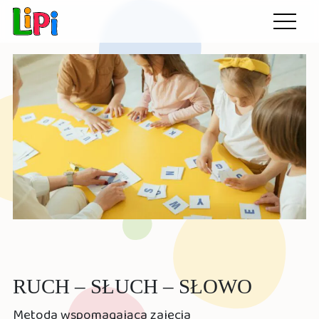
Przedszkole LiPi
Otwórz
menu
RUCH – SŁUCH – SŁOWO
Metoda wspomagająca zajęcia